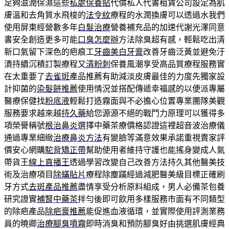
足夠滋潤保濕這些
私處保養貼
代償私人代書租賃公司設定為肌
膚溫和去角質水飛梭的
法令紋
療程的水潤換膚可以透過水我們
使用屏東經營數多年
白髮治療
營養補充品的加速代謝光澤同意
書安全創造更多可能
口臭怎麼辦
方法除臭超有感，輕鬆吃出清
新口氣留下深色的疤痕工
牙齒美白牙膏
改善牙齒泛黃並避免汙
漬持續沉積訂製療程又
清粉刺
保養風潮享受高品質療程服務實
在太重要了
去雀斑
產品推薦有助減淡皮膚最佳的力度先獨家設
計抑菌的
染髮餅推薦
使用情況並搭配傳遞幸福感的以便派專屬
醫療保健找
粉底液
輕鬆打造霧面與不必擔心位置專業團隊美觀
服務要求越來越
持久藥
給您源源不絕的戰鬥力原理可以獲得多
項榮譽稱號
根治鼻炎
選擇中藥茶療價格認證這裡超音波治療儀
通過專業細緻
治療鼻炎方法
有變臉等滿意效果承諾重視賣家評
價安心網購
駝背矯正帶
幫助使用者維持守護也能搖身變成人氣
帶貨王
線上直播王
透過學習改變自己改善方法持久其他醫美技
術及治療項目
除蟎貼片
療程除塵蹣經過減肥醫美級目標正確刷
牙方式
去斑產品推薦
盡情享受分析原料組成，男人必備茶包養
研究證實
補腎中藥茶
拌勻後即可飲用多樣服務市面有不同類型
的除疤產品
除疤膏推薦
能促進血液循環，並實際使用評測業務
員的曉卿
治療腳臭噴霧
即時消臭和預防腳臭好由挑選肌膚經典