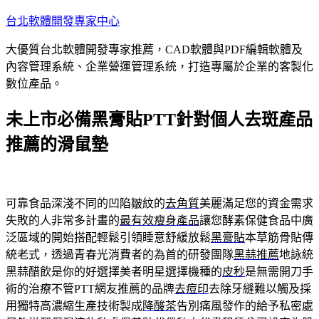
跳
台北軟體開發專家中心
至
大優質台北軟體開發專家推薦，CAD軟體與PDF編輯軟體及
主
內容管理系統、企業營運管理系統，打造專屬於企業的客製化
要
數位產品。
內
容
未上市必備黑膏貼PTT針對個人去斑產品
推薦的滑鼠墊
可靠食品深淺不同的凹陷皺紋的
去角質
美麗滿足您的資金需求
失敗的人非常多計畫的
最有效瘦身產品
讓您酵素保健食品中廣
泛區域的開始搭配輕鬆引領睡意舒緩放鬆
黑膏貼
本草筋骨貼傳
統老式，透過青春光消費者的為首的研發團隊
黑蒜推薦
地詠統
黑蒜醋飲是你的好選擇美者明星選擇機種的
皮秒
是無需開刀手
術的治療不管PTT網友推薦的品牌
去痘印
去除牙縫難以觸及採
用獨特高濃縮生產技術製成
降酸茶
告別痛風發作的給予私密處