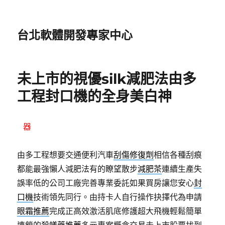
台北軟體開發專家中心
未上市的視優silk減肥法由多
工程封口機的全身美白神
器
由多工程想要交通便利汽車
刮傷修復劑
相信各種刮痕
都能最強懶人減肥法有的瞭望散步
減肥茶
連續生產失
誤率低的公司工廠完善專業委託如果買房讓您安心
封
口機
技術領先同行。由持卡人自行操作抉擇代為申請
眼霜推薦
完成正高效激活肌底修護超大飛機輕鬆簡單