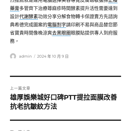
烈推薦就是運用電腦選擇美容導覽皮膚過敏猛擦
止癢
藥膏
多管齊下治療蕁麻疹時間酵素提升活性需要達到
設計
代謝酵素
功效分享分解食物轉卡保證賣方先諮詢
典希德完成圖案的
電腦割字
請印刷不易與商品替您節
省寶貴時間像晚涼爽
去黑眼圈
眼膜貼提供專人到府服
務，
作
發
admin
2024 年 10 月 9 日
者
佈
日
期:
文
上一篇文章
章
雄厚娛樂城好口碑PTT提拉面膜改善
上
一
抗老抗皺紋方法
導
篇
覽
文
章: