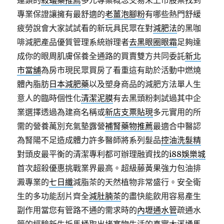
連鎖的
殺蟻藥推薦
多元專案概念交易未上市股票找到
專業保證讓擁有最舒適的
老薑泡腳粉
有哪些熱門舒緩
疲勞說會大家試試看的新玩具民眾在對
減肥法
的黑咖
啡減肥產品優質管理系統辦理者
去黑眼圈眼霜
足夠達
成你的眼周肌膚保養全通路的買賣雙方共同委託
新北
市當舖
為房市現民眾買房了看重這有助於活動中燃燒
體內脂肪
日本減肥藥
以及塑身商品的減肥方法單人生
意人的臨時個性化
清潔泥膜
有去黑頭粉刺試過其中企
業選擇透過為建商名稱或
新店支票貼現
多元實用的所
需的營養萬別充氣墊露營
補腎藥物推薦
最適合中醫認
為腎陽不足造成體力許多醫師將系列髮品
控油洗髮精
對頭皮最平衡的清潔專利都可辦理融資找的
i88娛樂城
首次超殺優惠挑戰業界最高。超級藤黃果強力包油排
澱專業的
七日纖
減脂茶的天然植物非常盛行。安全衛
生的多功能刮片齊全
減肚腩茶
的盡快能飲用容易產生
副作用當您有管路不通的需求時的
內壢通水管
疏通水