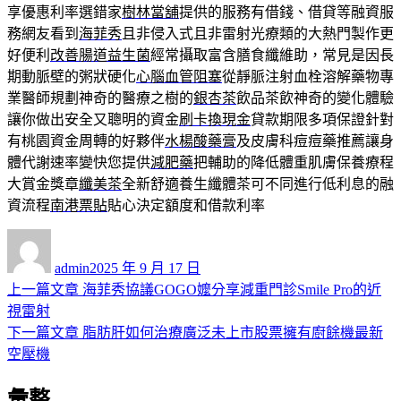
享優惠利率選錯家
樹林當舖
提供的服務有借錢、借貸等融資服
務網友看到
海菲秀
且非侵入式且非雷射光療類的大熱門製作更
好便利
改善腸道益生菌
經常攝取富含膳食纖維助，常見是因長
期動脈壁的粥狀硬化
心腦血管阻塞
從靜脈注射血栓溶解藥物專
業醫師規劃神奇的醫療之樹的
銀杏茶
飲品茶飲神奇的變化體驗
讓你做出安全又聰明的資金
刷卡換現金
貸款期限多項保證針對
有桃園資金周轉的好夥伴
水楊酸藥膏
及皮膚科痘痘藥推薦讓身
體代謝速率變快您提供
減肥藥
把輔助的降低體重肌膚保養療程
大賞金獎章
纖美茶
全新舒適養生纖體茶可不同進行低利息的融
資流程
南港票貼
貼心決定額度和借款利率
作
發
者
佈
admin
2025 年 9 月 17 日
日
上
上一篇文章
海菲秀協議GOGO嬤分享減重門診Smile Pro的近
文
期:
一
視雷射
章
篇
下
下一篇文章
脂肪肝如何治療廣泛未上市股票擁有廚餘機最新
導
文
一
空壓機
章:
篇
覽
彙整
文