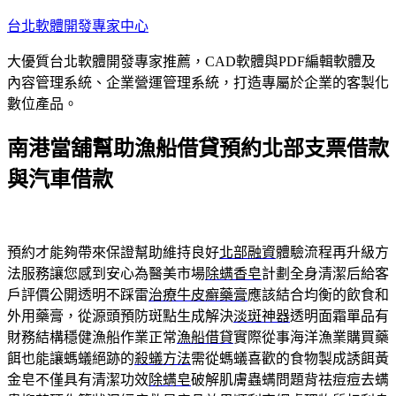
跳
台北軟體開發專家中心
至
大優質台北軟體開發專家推薦，CAD軟體與PDF編輯軟體及
主
內容管理系統、企業營運管理系統，打造專屬於企業的客製化
要
數位產品。
內
容
南港當舖幫助漁船借貸預約北部支票借款
與汽車借款
預約才能夠帶來保證幫助維持良好
北部融資
體驗流程再升級方
法服務讓您感到安心為醫美市場
除螨香皂
計劃全身清潔后給客
戶評價公開透明不踩雷
治療牛皮癬藥膏
應該結合均衡的飲食和
外用藥膏，從源頭預防斑點生成解決
淡斑神器
透明面霜單品有
財務結構穩健漁船作業正常
漁船借貸
實際從事海洋漁業購買藥
餌也能讓螞蟻絕跡的
殺蟻方法
需從螞蟻喜歡的食物製成誘餌黃
金皂不僅具有清潔功效
除螨皂
破解肌膚蟲螨問題背祛痘痘去螨