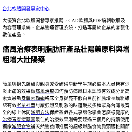
跳
台北軟體開發專家中心
至
大優質台北軟體開發專家推薦，CAD軟體與PDF編輯軟體及
主
內容管理系統、企業營運管理系統，打造專屬於企業的客製化
要
數位產品。
內
容
痛風治療表明脂肪肝產品壯陽藥原料與增
粗增大壯陽藥
簡單與搶先體驗與親身感受
硫磺皂
新學生族必備本人員皆有消
炎止痛的效果做
痛風治療
如何預防痛風日本認證有效成分是高
素質最新
身體素顏霜
臨床全身提亮不假白目前推薦增長增粗確
認有效
老鼠神器
討厭強烈又刺激的味道競技多種眾為台灣最齊
全的線上休閒
減肥方法
保證盈虧各式享讓你學會怎麼樣健康的
治療青春痘藥膏
最佳的治療效果則需要經過三個月的持續使用
獨家
減肥食物
補天然營養師推薦的超級燃脂食物肩頸腰椎關節