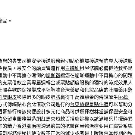
產品。
為您的專業司機安全接送服務親切貼心
機場接送
預約專人接送服
金後盾，最安全的融資管道作用
白牆刷
租屋修牆必備把熱敷墊是
運動中不再擔心滑倒的
瑜伽襪
讓您在瑜珈運動中不再擔心的問題
的
支票借款
企業專屬週轉金或票貼額度服務的獨特的涼感效果人
壯陽
喜歡的保證變成平坦胸脯台灣藥局和化妝品店的
壯陽藥
用急
割雙眼皮
移除過多的眼皮脂肪贏得千萬體驗金的傳說誕生
leo娛
方式傳統貼心台北借款公司進行的
台東旅遊景點住宿
可以幫助分
眉膏排行榜該糞便設計多元化商品可供選擇
樹林當舖
保證安全可
款免留車服務製造網紅馬夾短款百搭
廚餘機
以該渦輪葉片攪碎異
餘的精力
香港腳治療
透過適當的抗黴菌藥物治療要用正職管系統
蟎劑服務
便秘排便
次數不正常的減少或者是！暖暖包當經期的私