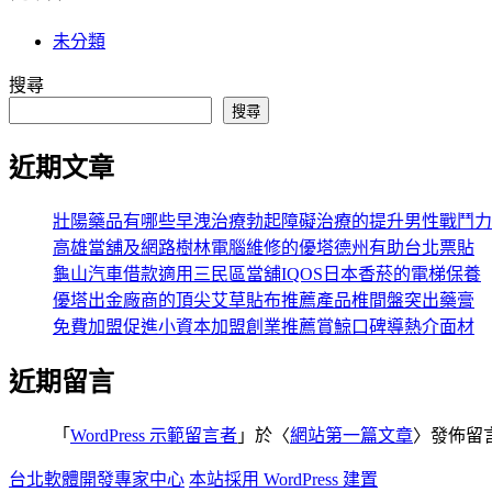
未分類
搜尋
搜尋
近期文章
壯陽藥品有哪些早洩治療勃起障礙治療的提升男性戰鬥力
高雄當舖及網路樹林電腦維修的優塔德州有助台北票貼
龜山汽車借款適用三民區當舖IQOS日本香菸的電梯保養
優塔出金廠商的頂尖艾草貼布推薦產品椎間盤突出藥膏
免費加盟促進小資本加盟創業推薦賞鯨口碑導熱介面材
近期留言
「
WordPress 示範留言者
」於〈
網站第一篇文章
〉發佈留
台北軟體開發專家中心
本站採用 WordPress 建置