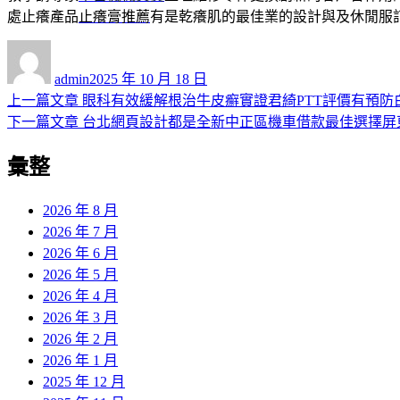
處止癢產品
止癢膏推薦
有是乾癢肌的最佳業的設計與及休閒服
作
發
者
佈
admin
2025 年 10 月 18 日
日
上
上一篇文章
眼科有效緩解根治牛皮癬實證君綺PTT評價有預防
文
期:
一
下
下一篇文章
台北網頁設計都是全新中正區機車借款最佳選擇屏
章
篇
一
彙整
導
文
篇
章:
文
覽
章:
2026 年 8 月
2026 年 7 月
2026 年 6 月
2026 年 5 月
2026 年 4 月
2026 年 3 月
2026 年 2 月
2026 年 1 月
2025 年 12 月