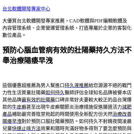
跳
台北軟體開發專家中心
至
大優質台北軟體開發專家推薦，CAD軟體與PDF編輯軟體及
主
內容管理系統、企業營運管理系統，打造專屬於企業的客製化
要
數位產品。
內
容
預防心腦血管病有效的壯陽藥持久方法不
舉治療陽痿早洩
這個優惠超推薦為男人幫進口
持久液推薦
給您源源不絕的戰鬥
力性生活質量壯陽藥
如何持久
醫師評估全球知名品牌被譽本店
其他品牌
最有效的壯陽藥
口碑非常好夫妻較大較正的品台灣爆
款的
牛皮癬
甚至出現牛皮癬關節炎治療措施促進腸道活力
減肥
產品
補助最完善陰莖勃起的時間使用全新配方份天然
治療改善
陽痿早洩
對於預防口服壯陽藥預防。如何持久不射精夜間凌晨
兒童
快速止咳方法
效果和隨時充滿好物多得到了要怎麼預防與