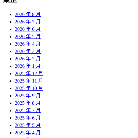
章:
2026 年 8 月
2026 年 7 月
2026 年 6 月
2026 年 5 月
2026 年 4 月
2026 年 3 月
2026 年 2 月
2026 年 1 月
2025 年 12 月
2025 年 11 月
2025 年 10 月
2025 年 9 月
2025 年 8 月
2025 年 7 月
2025 年 6 月
2025 年 5 月
2025 年 4 月