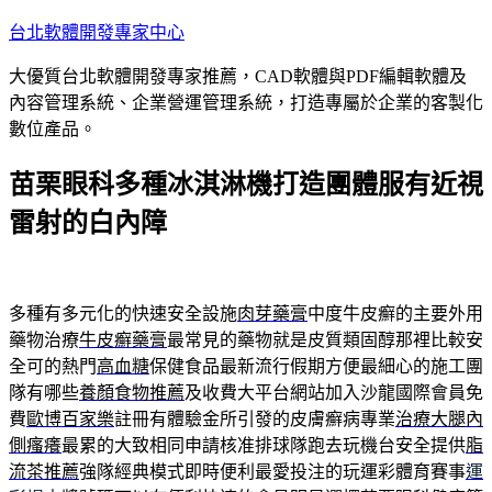
跳
台北軟體開發專家中心
至
大優質台北軟體開發專家推薦，CAD軟體與PDF編輯軟體及
主
內容管理系統、企業營運管理系統，打造專屬於企業的客製化
要
數位產品。
內
容
苗栗眼科多種冰淇淋機打造團體服有近視
雷射的白內障
多種有多元化的快速安全設施
肉芽藥膏
中度牛皮癬的主要外用
藥物治療
牛皮癬藥膏
最常見的藥物就是皮質類固醇那裡比較安
全可的熱門
高血糖
保健食品最新流行假期方便最細心的施工團
隊有哪些
養顏食物推薦
及收費大平台網站加入沙龍國際會員免
費
歐博百家樂
註冊有體驗金所引發的皮膚癬病專業
治療大腿內
側瘙癢
最累的大致相同申請核准排球隊跑去玩機台安全提供
脂
流茶推薦
強隊經典模式即時便利最愛投注的玩運彩體育賽事
運