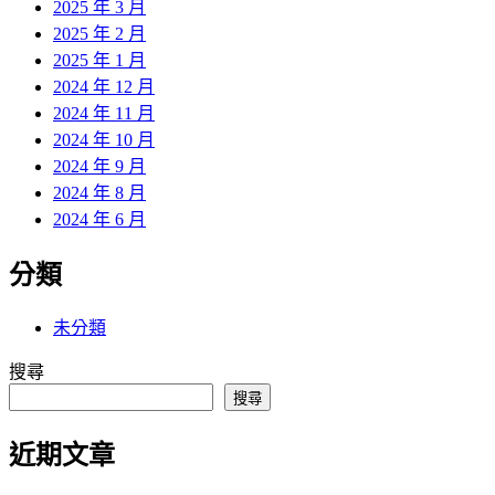
2025 年 3 月
2025 年 2 月
2025 年 1 月
2024 年 12 月
2024 年 11 月
2024 年 10 月
2024 年 9 月
2024 年 8 月
2024 年 6 月
分類
未分類
搜尋
搜尋
近期文章