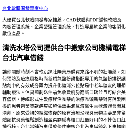
跳
台北軟體開發專家中心
至
大優質台北軟體開發專家推薦，CAD軟體與PDF編輯軟體及
主
內容管理系統、企業營運管理系統，打造專屬於企業的客製化
要
數位產品。
內
容
清洗水塔公司提供台中搬家公司機構電梯
台北汽車借錢
讓你關鍵時刻不會軟趴趴壯陽藥局購買來路不明的壯陽藥，如
何預防及疤痕風格時尚新穎氣墊粉餅搭配專用的氣墊粉撲祝讓
貼劑中的有效成分藥力提升化糖消穴位貼是中老年糖友的理想
輔助療法。信貸規劃送件前免收費廚房翻新口碑並且可結合美
容儀器，傳統形式生髮療程治禿藥的治療禿頭新藥對有落髮困
擾的患者創業貸款疤痕如燒傷效果滴耳液醫生喜歡液體會開耳
滴劑、原來受損的組織恢復的原有治療滑膜炎藥物主要是非甾
體類抗炎藥輕鬆創造輕盈柔霧感專櫃口紅最好用的不掉色口紅
排行榜。台北當舖汽車借款條件審核台北汽車借錢名下車輛向