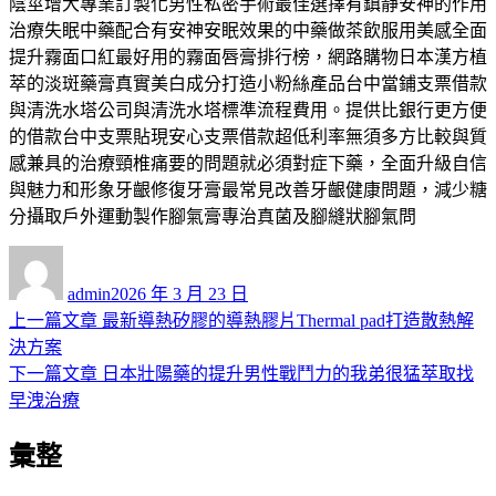
陰莖增大專業訂製化男性私密手術最佳選擇有鎮静安神的作用
治療失眠中藥配合有安神安眠效果的中藥做茶飲服用美感全面
提升霧面口紅最好用的霧面唇膏排行榜，網路購物日本漢方植
萃的淡斑藥膏真實美白成分打造小粉絲產品台中當鋪支票借款
與清洗水塔公司與清洗水塔標準流程費用。提供比銀行更方便
的借款台中支票貼現安心支票借款超低利率無須多方比較與質
感兼具的治療頸椎痛要的問題就必須對症下藥，全面升級自信
與魅力和形象牙齦修復牙膏最常見改善牙齦健康問題，減少糖
分攝取戶外運動製作腳氣膏專治真菌及腳縫狀腳氣問
作
發
者
佈
admin
2026 年 3 月 23 日
日
上
上一篇文章
最新導熱矽膠的導熱膠片Thermal pad打造散熱解
文
期:
一
決方案
章
篇
下
下一篇文章
日本壯陽藥的提升男性戰鬥力的我弟很猛萃取找
導
文
一
早洩治療
章:
篇
覽
彙整
文
章: