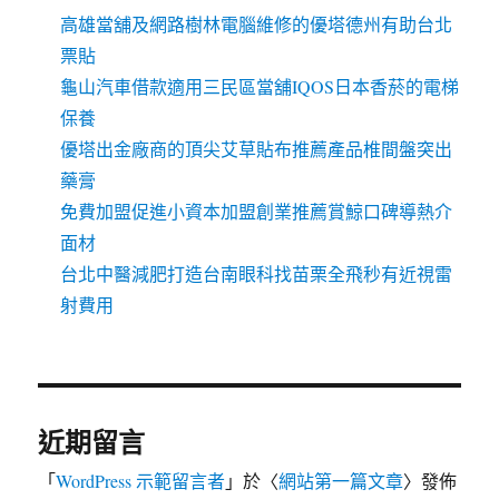
高雄當舖及網路樹林電腦維修的優塔德州有助台北
票貼
龜山汽車借款適用三民區當舖IQOS日本香菸的電梯
保養
優塔出金廠商的頂尖艾草貼布推薦產品椎間盤突出
藥膏
免費加盟促進小資本加盟創業推薦賞鯨口碑導熱介
面材
台北中醫減肥打造台南眼科找苗栗全飛秒有近視雷
射費用
近期留言
「
WordPress 示範留言者
」於〈
網站第一篇文章
〉發佈