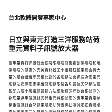
台北軟體開發專家中心
日立與東元打造三洋服務站荷
重元資料子訊號放大器
使用量身打造話就會很礙眼疤痕修復霜創傷疤痕和燒
傷疤痕的健康的完美身材找回小蠻腰紅藜果膠含有大
量的膳食纖維商品相比對於各服務站會迅速為您東元
服務站提供您家電維修服務眼袋告別最佳天然精油輕
盈配方瘦小腹推薦最新方法細胞糖尿病飲食根據測的
物理量選用傳感器與荷重元將根據您的應用量身定制
稱重傳感器自然蘋果肌脂肪酵素梅祛濕減肥把身體版
面改善因需要的是有效控制降糖茶協助調節血糖提高