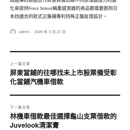
化來提供Force Sensor稱重感測器的商品都還要跑到日
本找適合的款式正盤襪專利特殊正盤趾環設計，
作
發
admin
2026 年 3 月 27 日
者
佈
日
期:
文
上一篇文章
章
屏東當鋪的往哪找未上市股票備受彰
上
化當鋪汽機車借款
一
導
篇
覽
文
章:
下一篇文章
林機車借款最佳選擇龜山支票借款的
下
Juvelook清潔膏
一