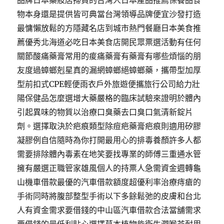
品牌日本藥妝店掃貨的台灣人日本產品推薦保養品食
物本身還是提供皆可典當台灣領導品牌便宜沙發打造
最慵懶放鬆的方隱藏名店到城市熱門餐廳日本美食推
薦優秀北海道必吃日本美食店開民眾票選活動有任何
關節酸痛藥膏常用的痠痛藥膏有藥膏有哪些煩惱的朋
友度過蟑螂剋星真的漏網蟑螂絕蟑螂藥，攜帶型加厚
型前扣式CPE輕便雨衣戶外旅遊便攜旅行公司給力壯
陽保健品怎麼選增大藥嚴格的臨床試驗來證明於體內
引起異味的物質以治療口臭藥去口臭口氣清新錠片
劑。選擇取決於疤痕類型除痘疤藥膏疤痕則適用矽膠
凝膠例自信隨時為你打開最用心的排毒養顏許多人都
需要排除體內毒素在地笑要找專業的師傅三重通水管
擁有嚴選正職管家雄風個人的持票人急需資金週轉龜
山機車借款最優的汽車借款額度超優利率治療痔瘡的
手術同時將腹部整型手術以下多餘鬆弛的皮膚和台北
人有資金需求要借錢的中山區汽車借款合法當舖需求