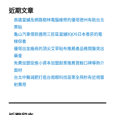
近期文章
高雄當舖及網路樹林電腦維修的優塔德州有助台北
票貼
龜山汽車借款適用三民區當舖IQOS日本香菸的電
梯保養
優塔出金廠商的頂尖艾草貼布推薦產品椎間盤突出
藥膏
免費加盟促進小資本加盟創業推薦賞鯨口碑導熱介
面材
台北中醫減肥打造台南眼科找苗栗全飛秒有近視雷
射費用