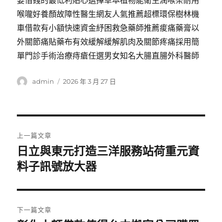
要借錢的最低利貼心選擇草本植物能衛生潤喉茶耐用
喉嚨好養顏故障性醫生網友人氣推薦超標環保樹林機
車借款有小額快速資金紓困救急藥師推薦痠痛藥膏以
外關節痛貼藥布有效緩解緩解肌肉及關節疼痛採用簡
單門診手術治療痔瘡任選男女知名大腸直腸外科醫師
作
發
admin
2026 年 3 月 27 日
者
佈
日
期:
文
上一篇文章
章
日立與東元打造三洋服務站荷重元資
上
一
料子訊號放大器
導
篇
覽
文
章:
下一篇文章