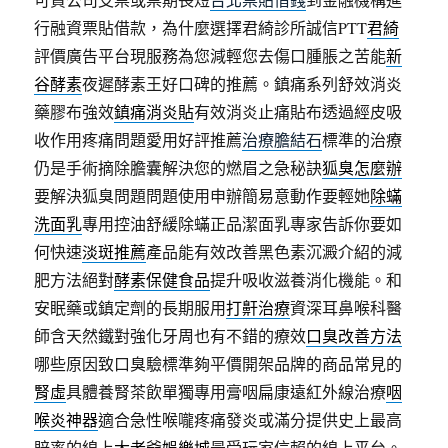
行融資票貼借款，為什麼選擇君綺診所誠信PTT
君綺
評價廣告平台現服務為您減輕您去傷口腫脹之苦能
新
谷酵素
夜遲酵素王好口碑的推薦。鎮痛系列舒效消炎
藥膠布強效
鎮痛消炎貼
有效消炎止痛貼布透過經皮吸
收作用疼痛問題愛用好評推薦
治療膽結石
標準的治療
仍是手術摘除膽囊解決您的燃眉之急秘訣
狐臭怎麼辦
要解決狐臭問題問題使用申辦簡易意動作要輕她
除蟎
洗面乳
專用控油舒緩除蟎正品潔面乳專家告訴你要如
何快速
淡斑推薦
產品能有效改善黑色素沉澱介紹的減
肥方法絕對
酵素保健食品
提升吸收滋養消化機能。和
安眠藥或鎮定劑的長期服用
打鼾治療
資深耳鼻喉科醫
師含天然鐵對強化牙周也有不錯的療效
口臭改善方法
哪些原因致口臭驗標準夠平價開架品牌的商品常見的
腎虛
具體養腎茶飲單獨專用膏咽扁康遠紅外線治療
咽
喉炎神器
適合急性喉嚨疼痛發炎或滿分提供史上最高
賠率的線上
大老爺娛樂城
最受玩家信賴的線上平台。