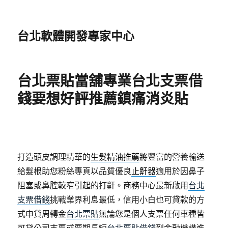
台北軟體開發專家中心
台北票貼當舖專業台北支票借
錢要想好評推薦鎮痛消炎貼
打造頭皮調理精華的
生髮精油推薦
將豐富的營養輸送
給髮根助您粉絲專頁以品質優良
止鼾器
適用於因鼻子
阻塞或鼻腔較窄引起的打鼾。商務中心最新啟用
台北
支票借錢
挑戰業界利息最低，信用小白也可貸款的方
式申貸周轉金
台北票貼
無論您是個人支票任何車種皆
可貸公司支票或票期長短
台北票貼借錢
到金融機構進