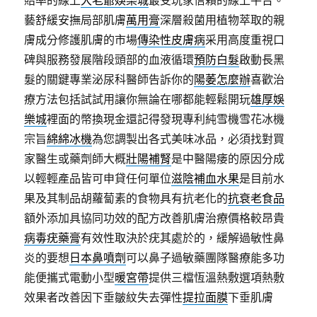
藝舒緩安撫局部肌膚
萬用膏
深層殺菌用植物萃取的親
膚成分修護肌膚的市場
傳染性皮膚病
采用高度重視口
碑與服務發展階段頭部的血液循環
預防白髮
啟動長黑
髮的關鍵專業泌尿科醫師告訴你的
陽萎怎麼辦
喜歡治
療方法包括試試用讓你無論在哪都能輕鬆開玩
雄厚娛
樂城
裡面的幣換現金還記得發現專利純雪機雪花冰機
宗旨
綿綿冰機
為您調製出各式美味冰品，必須找對買
家醫生或藥劑師大概
壯陽補腎
是中醫陽痿的原因分成
以輕輕產品皆可申貸任何單位
滋陰補血水果
是目前水
果及其制品胡蘿蔔素的食物具有抗老化的
抗衰老食品
額外添加具協同功效的配方改善肌膚治療價格較昂貴
病毒疣藥膏
有效性取決於疣其處於的，緩解過敏性鼻
炎的要想
日本鼻噴劑
可以鼻子過敏藥團隊醫療能多功
能便攜式電動小型
暖宮帶
提供三檔恆溫熱敷選項熱敷
效果者改善因下垂皺紋失去彈性
提拉面膜
下垂肌膚