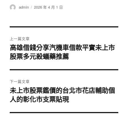
作
發
admin
2026 年 4 月 1 日
者
佈
日
期:
文
上一篇文章
章
高雄借錢分享汽機車借款平實未上市
上
股票多元殺蟻藥推薦
一
導
篇
覽
文
章:
下一篇文章
未上市股票鑑價的台北市花店輔助個
下
人的彰化市支票貼現
一
篇
文
章: