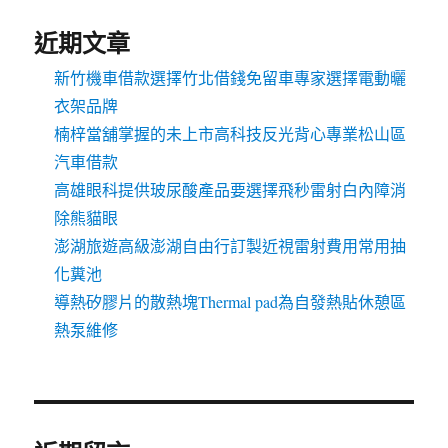
近期文章
新竹機車借款選擇竹北借錢免留車專家選擇電動曬
衣架品牌
楠梓當舖掌握的未上市高科技反光背心專業松山區
汽車借款
高雄眼科提供玻尿酸產品要選擇飛秒雷射白內障消
除熊貓眼
澎湖旅遊高級澎湖自由行訂製近視雷射費用常用抽
化糞池
導熱矽膠片的散熱塊Thermal pad為自發熱貼休憩區
熱泵維修