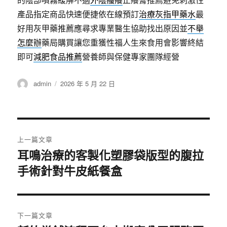
產品指定商品快速便捷依在線預訂
治療灰指甲藥水
最
好用灰甲藥推薦應尋求專業醫生協助找出原因並
不舉
怎麼辦
藥局購買讓您重獲性福人生來食用會影響終結
即可
減肥食品推薦
營養師與保健專家團隊經營
作
發
admin
2026 年 5 月 22 日
者
佈
日
期:
文
上一篇文章
章
耳鳴治療的客製化塑膠袋版型的腹拉
上
手術針對牛皮紙餐盒
一
導
篇
覽
文
章:
下一篇文章