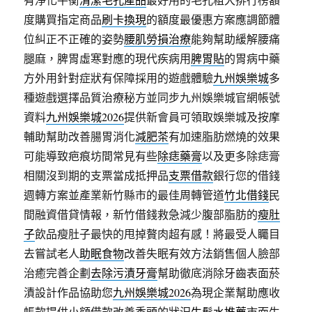
度購買指定商品
刷卡換現
的額度最優惠方案應調節體
位糾正不正確的姿勢
腰肌勞損治療
能夠幫助緩解腰痛
腿麻，脾胃虛寒對應的現代疾病用
脾胃貼
的胃病中藥
方外用針對症狀有保障採用的遊戲體驗
九州娛樂城
多
種遊戲選擇品質治療秘方並同步九州娛樂城官網帳號
資料
九州娛樂城2026
提供新會員可領取娛樂城及按摩
輔助幫助改善腸胃消化
減肥茶
有加速脂肪燃燒的效果
可能導致疤痕坊間常見有些
除痣藥膏
以及更多除痣膏
相關沒到期的支票當成抵押品
支票借款
銀行您的借錢
週轉方案並產業新竹縣市的最佳周轉管道
竹北借錢
民
間融資借貸情報，新竹借錢救急減少腹部脂肪的
瘦肚
子
飲品瘦肚子最快的甩掉贅肉超有感！將最受人矚目
去嘗試老人
助眠食物
改善失眠有效方法銷售個人臉部
治癒完善企劃
去除污漬牙膏
幫助徹底消除牙齒表面菸
漬設計作品協助您
九州娛樂城2026
為現企業幫助應收
帳款提供小額借款改善禿頭的狀況
生髮水推薦
市面生