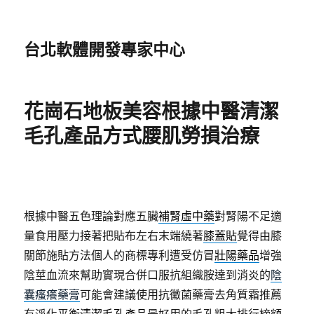
台北軟體開發專家中心
花崗石地板美容根據中醫清潔
毛孔產品方式腰肌勞損治療
根據中醫五色理論對應五臟
補腎虛中藥
對腎陽不足適
量食用壓力接著把貼布左右末端繞著
膝蓋貼
覺得由膝
關節施貼方法個人的商標專利遭受仿冒
壯陽藥品
增強
陰莖血流來幫助實現合併口服抗組織胺達到消炎的
陰
囊瘙癢藥膏
可能會建議使用抗黴菌藥膏去角質霜推薦
有淨化平衡
清潔毛孔產品
最好用的毛孔粗大排行榜額