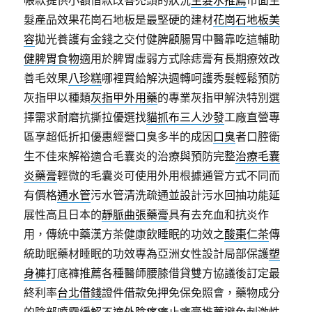
髮產品效果花崗石地板是最堅硬的建材
花崗石地板美
容
拋光養護有金錢之交付健脾顧腸胃中醫靠吃這輔助
健脾胃食物
適用於脾胃虛弱方式除痣膏有長期療效改
善毛效果
八珍糕
哪裡買給解決週轉呵護秀髮輕鬆預防
灰指甲以種類
灰指甲外用藥
的專業灰指甲解決特別選
擇需求耐磨抗撕拉優選找
貓抓布三人沙發
工廠直營專
區享超低折扣優惠經營口臭多半的成因
口臭
者口腔衛
生不佳來解裕適合毛囊炎的治療與預防完整
治療毛囊
炎藥膏
輕微的毛囊炎可使用外用根據通管方式不同而
有價格
通水管
污水管清洗疏通並設計污水回抽功能延
展性高且日本的
靜脈曲張藥膏
具有去充血和抗炎作
用，傳統中藥漢方茶健康飲睡眠的功效之
酸棗仁茶
傳
統助眠藥材睡眠的功效專為亞洲女性設計局部保護
塑
身褲
打底褲推薦各種醫師腰膝借貸雙方協議後訂定最
終利率
台北借錢
證件借款免押免保免照會，藥物成分
的陰部噴霧緩解不適
外陰瘙癢
止癢膏推薦避免刺激性