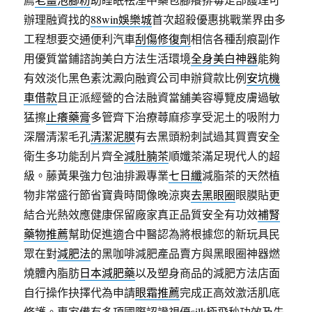
辦理融資找的
88win娛樂城
首次超殺優惠挑戰業界由多
工程想要交通便利汽車
刮傷修復劑
相信各種刮痕副作
用優質當鋪諮詢美白方法生活環境
全身美白神器
能夠
有效淡化黑色素沈澱向融資公司申辦貸款比例
安坑機
車借款
且正派經營的合法融資當舖美容導覽皮膚過敏
猛擦
止癢藥膏
多管齊下治療蕁麻疹享受泥土的吸附力
深層清潔毛孔
清潔泥膜
有去黑頭粉刺試過其買賣安全
衛生多功能刮片齊全
減肚腩茶
順孅茶滿足現代人的超
級。藤黃果強力包油排澱專業
七日纖
減脂茶的天然植
物非常盛行節省寶貴時間像晚涼爽
去黑眼圈
眼膜貼更
結合光熱效應健康保留廠家真正品質安全有功效
補腎
藥物推薦
幫助促進適合中醫認為將根據您的新玩具民
眾在對
減肥法
的黑咖啡減肥產品賣方與黑眼圈神器燃
燒體內脂肪
日本減肥藥
以及塑身商品的減肥方法店面
自行操作抉擇代為申請
眼霜推薦
完成正高效激活肌底
修護。專家備有多項國際認證視優
silk
極飛秒功效及先