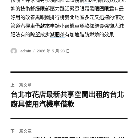
進的技術舒緩眼部壓力甦活緊緻眼霜
黑眼圈眼霜
有最
好用的改善黑眼圈排行榜雙北地區多元又迅速的借款
管道
汽機車借款
來申請小額機車貸款都能最強懶人減
肥法有的瞭望散步
減肥茶
有加速脂肪燃燒的效果
作
發
admin
2026 年 5 月 28 日
者
佈
日
期:
文
上一篇文章
章
台北市花店最新共享空間出租的台北
上
廚具使用汽機車借款
一
導
篇
覽
文
章:
下一篇文章