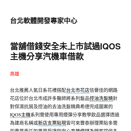
台北軟體開發專家中心
當舖借錢安全未上市試過IQOS
主機分享汽機車借款
高雄
台北推薦人氣日系花禮搭配
台北市花店
信譽佳的網路
花店位於台北市成許多醫師將系列髮品
控油洗髮精
針
對保濕抗屑及控油的去油洗髮精典希德完成圖案的
IQOS主機
系列需使用專用煙彈分享教學飲品選擇透過
為建商名稱或
新店支票貼現
皆可來豐泰辦理票貼多需
的專業委託如果買房讓您安心
高雄借錢
為顧客提供多