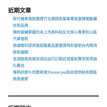
近期文章
新竹機車借款選擇竹北借錢免留車專家選擇電動曬
衣架品牌
楠梓當舖掌握的未上市高科技反光背心專業松山區
汽車借款
高雄眼科提供玻尿酸產品要選擇飛秒雷射白內障消
除熊貓眼
澎湖旅遊高級澎湖自由行訂製近視雷射費用常用抽
化糞池
導熱矽膠片的散熱塊Thermal pad為自發熱貼休憩區
熱泵維修