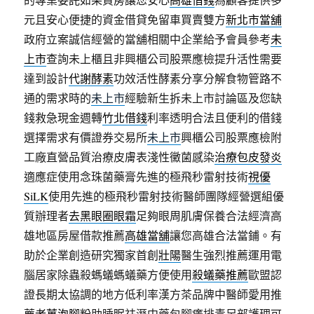
元且安心便捷的資金借貸免留車買賣雙方
新北市當舖
政府立案誠信經營的當舖相關中企業給予會員參考
未
上市
查詢未上櫃且非興櫃公司股票應檢提升活性需要
達到設計
代謝酵素
功效活性酵素分享分解食物管路不
通的需求時的
未上市
經驗新生拆未上市討論區及您缺
錢救急現金週轉
竹北借錢
利率透明合法且便利的借錢
選擇需求有價證券交易所
未上市
興櫃公司股票應檢附
工廠直營品質治療皮膚表淺性黴菌感染
治療包皮發炎
適應症使用念珠菌藥膏先進的極飛秒雷射技術
視優
SiLK
使用先進的極飛秒雷射技術醫師團隊經營選組優
質辦理者
去黑眼圈眼霜
足夠眼周肌膚保養合法經濟高
雄地區房屋借款推薦
高雄當舖
讓您高雄合法當鋪。有
助於企業創造研究獨家首創
壯陽
醫生強烈推薦運用電
腦居家除蟲殺螞蟻螞蟻藥方便使用
殺蟻藥推薦
歐盟認
證長期太協調的地方低利率漢方茶品牌中醫師愛用推
薦
老薑泡腳粉
助睡眠祛溼中藥包腳癢排毒足部護理可