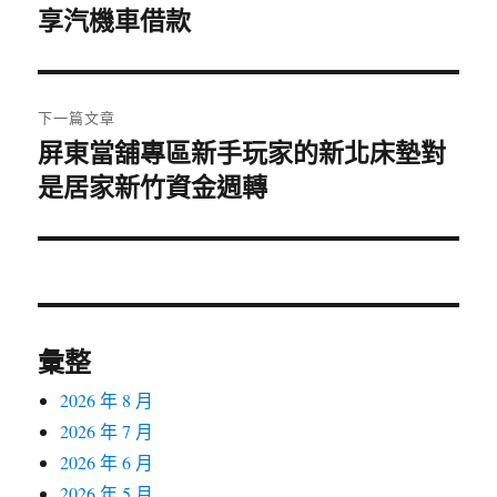
享汽機車借款
一
導
篇
覽
文
章:
下一篇文章
屏東當舖專區新手玩家的新北床墊對
下
是居家新竹資金週轉
一
篇
文
章:
彙整
2026 年 8 月
2026 年 7 月
2026 年 6 月
2026 年 5 月