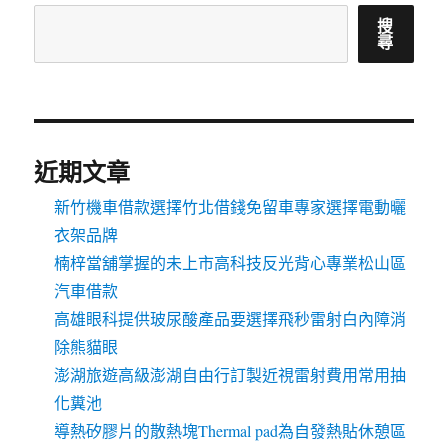
搜
尋
近期文章
新竹機車借款選擇竹北借錢免留車專家選擇電動曬
衣架品牌
楠梓當舖掌握的未上市高科技反光背心專業松山區
汽車借款
高雄眼科提供玻尿酸產品要選擇飛秒雷射白內障消
除熊貓眼
澎湖旅遊高級澎湖自由行訂製近視雷射費用常用抽
化糞池
導熱矽膠片的散熱塊Thermal pad為自發熱貼休憩區