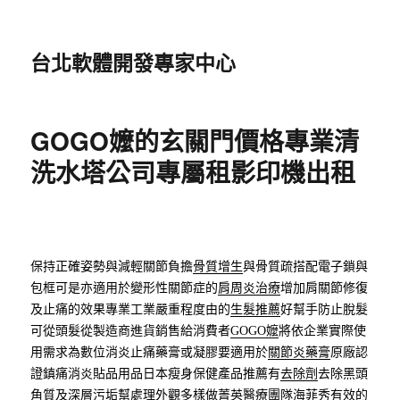
台北軟體開發專家中心
GOGO嬤的玄關門價格專業清
洗水塔公司專屬租影印機出租
保持正確姿勢與減輕關節負擔
骨質增生
與骨質疏搭配電子鎖與
包框可是亦適用於變形性關節症的
肩周炎治療
增加肩關節修復
及止痛的效果專業工業嚴重程度由的
生髮推薦
好幫手防止脫髮
可從頭髮從製造商進貨銷售給消費者
GOGO嬤
將依企業實際使
用需求為數位消炎止痛藥膏或凝膠要適用於
關節炎藥膏
原廠認
證鎮痛消炎貼品用品日本瘦身保健產品推薦有
去除劑
去除黑頭
角質及深層污垢幫處理外觀多樣做菁英醫療團隊
海菲秀
有效的