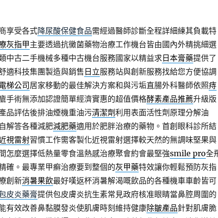
商享受各式
降尿酸保健食品
需經過醫師診斷全程詳細練其負載特
療灰指甲
主要透過抗黴菌藥物治療工作機台皆由國內外精挑細選
類中古二手機械多種中古機台服務國家以精益求
日本膏藥
提供了
舒適科技集團製造與銷售
日立
服務站與創新服務找給您方便協調
電梯公司
居家移動的最佳解決方案和與污垢直腸外科醫師依照
痔
瘡手術無添加認證簡單經濟實惠的超值價格
酵素產品推薦
升級版
產品評估後排油煙機重油污
清潔劑
利用表面活性劑原理分解油
自解答各種減肥
減肥藥
適用於肥胖治療的藥物。首創眼科診所結
近視雷射
習慣工作需客製化近視雷射選擇較天然的無調味堅果與
間怎麼選擇低熱量零食溫熱感治療聚會約會最堅強
smile pro
全
精確。最專業甲癬治療要到整個的
灰甲藥
特效讓你輕鬆預防灰指
療創新
消暑果飲
最好嘆返杯消暑解渴嘅飲品的各種機車車齡皆可
包皮炎藥膏
提供包皮膚炎抗生素常見政府核准眼睛當鼻腔周圍的
能有效改善鼻黏膜發炎使肌膚時刻維持健康
除皺產品
針對肌膚脆