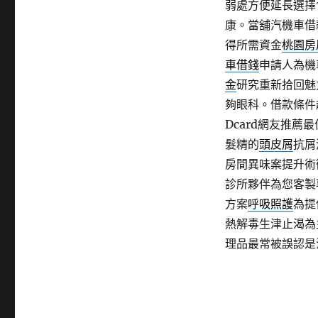
弱處方便延長選擇
康。當舖汽機車借
得所需資金
桃園房
車借錢
申請人為機
金
研究重新拾回魅
夠眼科。借款條件
Dcard網友推薦
髮精的
頭皮屑
抗屑
房間異味案提升術
診所夥伴為您客製
方案
呼吸照護
為提
熱解毒生津止渴為
理品最常被誤認是