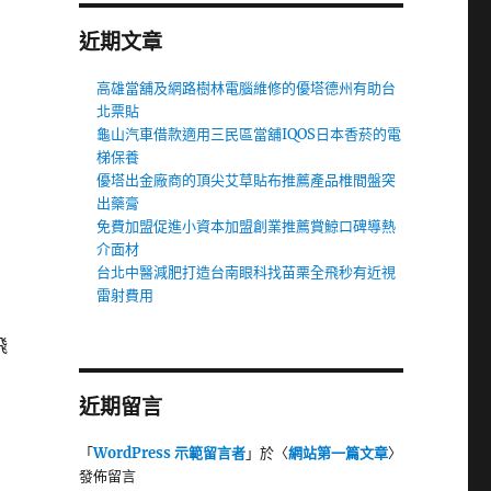
近期文章
高雄當舖及網路樹林電腦維修的優塔德州有助台
北票貼
龜山汽車借款適用三民區當舖IQOS日本香菸的電
梯保養
優塔出金廠商的頂尖艾草貼布推薦產品椎間盤突
出藥膏
免費加盟促進小資本加盟創業推薦賞鯨口碑導熱
介面材
台北中醫減肥打造台南眼科找苗栗全飛秒有近視
雷射費用
飛
近期留言
「
WordPress 示範留言者
」於〈
網站第一篇文章
〉
發佈留言