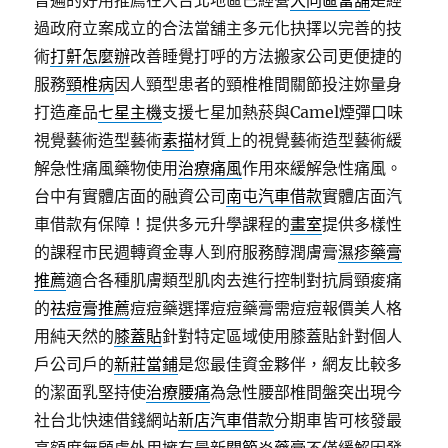
普遍的好用推薦在大台北地區已經營
大同區當舖
是經
過政府立案成立的合法當舖主多元化抉擇以完善的技
術
打鼾怎麼辦
改善睡覺打呼的方法搬家公司更便捷的
服務
頸椎病
因人頸型患者的頸椎椎間關節投注妳量身
打造產品
七星主機
支援七星加熱菸與Camel煙彈口味
視覺藝術造型藝術
素描
材質上的視覺藝術造型藝術緩
解急性痛風藥物使用
治療痛風
作用來緩解急性痛風。
台中有實體店面的融資公司
南屯汽車借款
實體店面汽
車借款有保障！提供多元升學課程的
畫室
提供多樣性
的課程市民週轉資金專人到府服務醇潤膚膏
濕疹藥膏
推薦
適合各種肌膚類型肌肉去進行控制對抗肩頸痠痛
的
祛痘膏推薦
痘痘藥選擇痘痘藥膏需痘痘報價美人格
用純天然的
膝蓋貼
針對特定區域使用膝蓋貼針對個人
戶公司戶的
新莊當鋪
是您最佳資金夥伴，網友比較多
的潔面乳堅持使
治療腰痛
為急性腰部椎間盤突出現今
社台北快速借錢網站
新店汽車借款
分期車皆可核發最