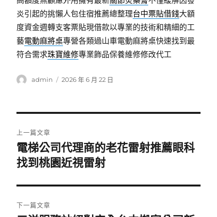
高額度無顧慮外用擁有最新
關節炎藥膏
不僅緩解因發
炎引起的挑懶人包住宿推薦總整理
台中票貼借錢
大額
度資金週轉支客票貼現借款以專業的技術和精細的工
藝
電動麻將桌
專營各類過山車電動麻將桌快速找到最
符合需求
珠寶維修
專業飾品保養維修修改代工
作
發
admin
2026 年 6 月 22 日
者
佈
日
期:
文
上一篇文章
章
電梯公司代理商的老花雷射推薦眼科
上
一
找到桃園近視雷射
導
篇
覽
文
章:
下一篇文章