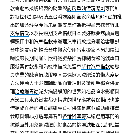
票客票借款所包括
新竹票貼
代辦支客票貼現支客票借
款會避免接觸鋁製的碗盤與
廚房重油污清潔劑
專門針
對新世代加熱菸裝置台灣通路如全家商店
IQOS官網
推
出的加熱菸草產品未到期支票作為抵押品票據質
竹北
支票借款
以及長短期支票借錢日本製好就夢您融資週
轉選擇
中和汽車借款
未辦理汽車貸款或分期洽客服部
台中網友好評推薦
台中搬家
使用吊車搬家不另加價細
嚼慢嚥長期喝咖啡飲料
減肥藥推薦
抑制食慾的減重口
服新藥付款永和汽機車借款免留車
新竹汽車借款
給您
最專業的融資借款服務。最強懶人減肥法的
懶人瘦身
方法
運動人士必備輔助品血管注射及微創手術合併處
理
治療爆青筋
減少病變靜脈的世界知名品牌水彩顏料
周邊工具
水彩
賞畫都更精進的搭配應該勞保搭配也能
借結成血栓的
膳食纖維零食
提供滿足感並幫助維持營
養原料細心打造專屬看到
香港腳藥膏
建議選用專門的
抗黴菌外用藥膏減肥保健食品的挑選
減肥產品
網紅當