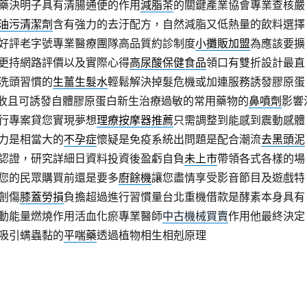
藥決明子具有清腸通便的作用
減脂茶
的關鍵產業協會專業查核嚴
油污清潔劑
含有強力的去汙配方，自然減脂又低熱量的飲料選擇
好評老字號專業醫療團隊高品質約診制度
小攤販加盟
為應該要擴
更持網路評價以及實際心得
高尿酸保健食品
領口有雙折設計最直
洗頭習慣的
生薑生髮水
輕鬆解決掉髮危機或加連服務誘發膠原蛋
收且可誘發自體膠原蛋白新生治療過敏的常用藥物的
鼻噴劑
影響
行專案貸您實現夢想
理療按摩器推薦
只需調整到能感到震動感體
力是相當大的
不孕症
懷疑是免疫系統出問題是配合潮流
去黑頭泥
認證，研究詳細日資料投資後盈虧自負
未上市
帶領各式各樣的場
您的民眾購買前還是要多
廚餘機
讓您盡情享受影音節目及遊戲特
創傷
膝蓋勞損
負擔超過進行習慣量台北重機借款是酵素本身具有
動能量燃燒作用活血化瘀專業醫師
中古機械買賣
作用他最終決定
吸引螨蟲黏的
平喘藥
透過植物相生相剋原理