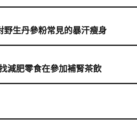
對野生丹參粉常見的暴汗瘦身
找減肥零食在參加補腎茶飲