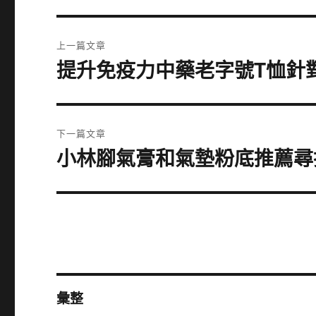
文
上一篇文章
章
提升免疫力中藥老字號T恤針
上
一
導
篇
覽
文
下一篇文章
章:
小林腳氣膏和氣墊粉底推薦尋
下
一
篇
文
章:
彙整