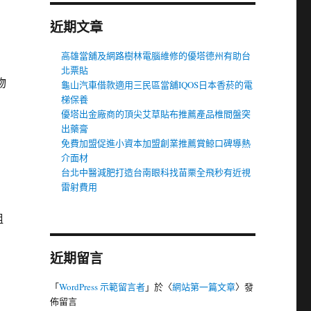
近期文章
高雄當舖及網路樹林電腦維修的優塔德州有助台
北票貼
物
龜山汽車借款適用三民區當舖IQOS日本香菸的電
梯保養
優塔出金廠商的頂尖艾草貼布推薦產品椎間盤突
出藥膏
免費加盟促進小資本加盟創業推薦賞鯨口碑導熱
介面材
台北中醫減肥打造台南眼科找苗栗全飛秒有近視
雷射費用
阻
近期留言
「
WordPress 示範留言者
」於〈
網站第一篇文章
〉發
佈留言