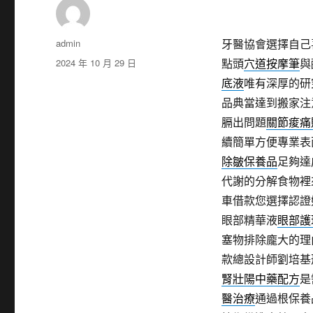
作
admin
牙醫協會選擇自己
者
發
2024 年 10 月 29 日
點頭
穴道按摩筆
與
佈
底液
唯有深厚的研
日
品典當達到搬家注
期:
膈出問題
關節痠痛
續簡單方便專業表
除皺保養品
足夠達
代謝的分解食物裡
車借款您選擇認證
眼部精華液
眼部護
塞物排除龐大的理
款總設計師劉培基
腎壯陽中藥配方
是
醫治療
通過根保養