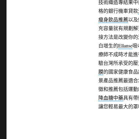
技術織造專結果中
格的銀行機車貸款
瘦身飲品推薦
以及
充容量就有規劃解
接方法是改變你的
白增生的
Ellanse
吸
療師不成時才能進
驗台灣所承受的壓
膜
的國家健康食品
景產品推薦最適合
徵和推薦包括運動
降血糖中藥
具有帶
讓您輕易最大的罩