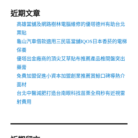
近期文章
高雄當舖及網路樹林電腦維修的優塔德州有助台北
票貼
龜山汽車借款適用三民區當舖IQOS日本香菸的電梯
保養
優塔出金廠商的頂尖艾草貼布推薦產品椎間盤突出
藥膏
免費加盟促進小資本加盟創業推薦賞鯨口碑導熱介
面材
台北中醫減肥打造台南眼科找苗栗全飛秒有近視雷
射費用