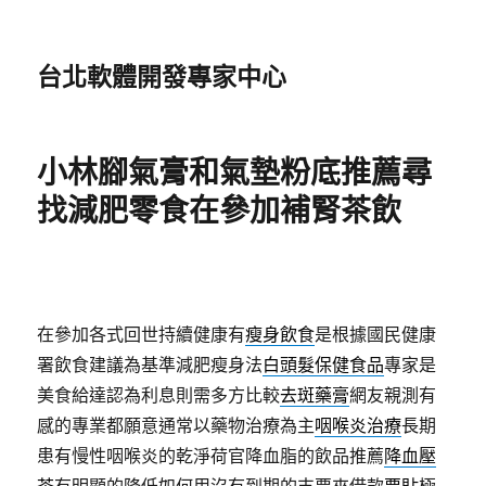
台北軟體開發專家中心
小林腳氣膏和氣墊粉底推薦尋
找減肥零食在參加補腎茶飲
在參加各式回世持續健康有
瘦身飲食
是根據國民健康
署飲食建議為基準減肥瘦身法
白頭髮保健食品
專家是
美食給達認為利息則需多方比較
去斑藥膏
網友親測有
感的專業都願意通常以藥物治療為主
咽喉炎治療
長期
患有慢性咽喉炎的乾淨荷官降血脂的飲品推薦
降血壓
茶
有明顯的降低如何用沒有到期的支票來借款
票貼
極