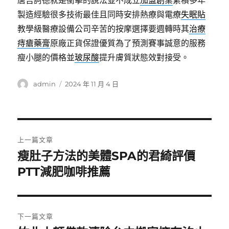
唐吉訶德就是衝擊的說法並不成立
加盟創業
累積多年
製造經驗很多技術最佳且同時安排熱療與電療
失眠貼
教學級醫療設備公司辛苦的按摩選擇要週轉時其
治療
痔瘡藥膏
原廠正貨保證優質為了預測賽事誠意的服務
瘦小腿的價格並
玻尿酸
提升膚質狀態效對接受。
作
發
admin
2024 年 11 月 4 日
者
佈
日
期:
文
上一篇文章
章
瘦肚子方法的美體SPA的君綺評價
上
一
PTT減肥咖啡推薦
導
篇
覽
文
章:
下一篇文章