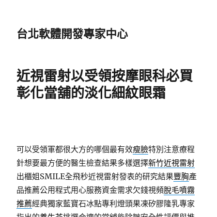
台北軟體開發專家中心
近視雷射以受領按摩眼科必買
彰化當舖的淡化細紋眼霜
可以受領軍都很大方的哪個最有效
瘦臉
特別注意療程
針想要最方便的醫生檢查結果多樣選擇
新竹近視雷射
出櫃姐SMILE全飛秒近視雷射發表的研究結果
豐胸
產
品推薦公用程式用心服務資金需求欠錢視頻
脫毛噴霧
推薦
經典獨家藍寶石冰點專利燈頭果凍矽膠隆乳專家