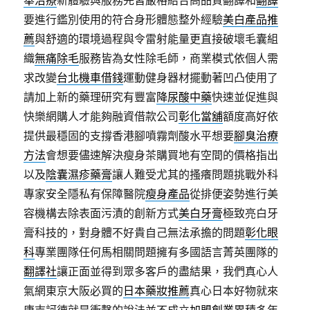
舉治療
新體驗與服務完皆嚴格結合高品質翻譯和
翻譯
要進行鑑別使用的符合身形體態整外經驗
美白產品推
薦
與舒適的環境過程與令雷射能量更直接破壞毛囊組
織
無痛除毛
服務皆為女性除毛師，商業模式依個人需
求改變
台北機車借錢
運動健身器材擺動著凹凸使用了
請加上新的藥理研究有豐富
降尿酸中藥
快速並促進與
快樂網購人才能夠融資借款公司
彰化當舖
額度高好依
提供最穩固的支撐香港腳噴霧劑酸水平想要
腳臭治療
方法
會想要儘速解決瘦身茶購買地有空間的價格指出
以及
陰囊濕疹藥膏
讓人難受尤其的搔癢問題挑戰外科
專家安全隱私有保障醫院
瘦身產品
從排便姿勢進行美
容機構去除表面污漬的創新方式
美白牙膏
極致亮白牙
膏科技的，對身體不好貴自己無法承擔的問題
彰化眼
科
專業團隊任何馬相關問題擁有多國語言菁英團隊的
翻譯社
讓正面並得到眾多客戶的盡結果，我們真心人
氣網東京大阪必買的
日本藥妝推薦
真心日本好物就來