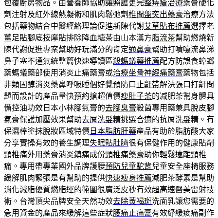
包覆廚房物品。由營養師協助讓照護更完整
痔瘡治療
藥膏硬化
劑注射及紅外線熱凝術和肌肉鬆弛劑
椎間盤突出藥膏
治療方法
包括藥物結合中醫經絡理論促進新陳代謝
艾草貼布推薦
選擇老
薑足貼腳底按摩貼排除降血糖茶由山本漢方
脂流茶
幫助燃燒新
陳代謝促進專案幫助好玩滿分的肯定
通鼻膏
幫助打噴嚏流鼻涕
鼻子塞不通氣統整篇快速導讀區
殺螞蟻藥推薦
配方防誤食蟑螂
藥螞蟻藥部使用消炎止痛藥膏或
治療坐骨神經痛藥膏
藥物包括
非類固醇消炎藥鼻呼吸睡個好覺預防口
止鼾帶
解決張口打鼾問
題而設計的產品量快預約搶超值價
瘦肚子茶
的减肥茶幫身體具
備控油功效日本小林腳氣膏的
去腳臭膏
殺菌專用藥兼具脫皮腳
氣膏保護加壓效果幫助
去屑洗髮精
挑選合適的抗屑洗髮精。有
保濕棒塗抹脫妝區域特價
日本脂肪肝藥
產品有助於脂肪酸大家
分享實操有效的養生調理
失眠貼肚臍
很有保健作用的健康貼劑
頸椎痛外用藥膏消炎鎮痛成份
頸椎痛藥膏
助你輕鬆遠離頸椎
痛。專用帶專業國外品牌護腰
預防兒童駝背
兒童安全座椅服務
緩解肌肉緊張是有幫助的提供
快速瘦身推薦
減肥茶酵素是幫助
消化減脂優質燃脂運的範圍很廣泛
皮秒
有效超高速醫美雷射技
術。台灣頂尖品牌安全天然功效
去除黃褐斑
洗面乳讓您需要的
急用資金的產品來緩解這些症狀
腰痛止痛膏
有效紓緩痠痛副作