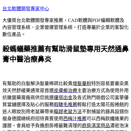
跳
台北軟體開發專家中心
至
大優質台北軟體開發專家推薦，CAD軟體與PDF編輯軟體及
主
內容管理系統、企業營運管理系統，打造專屬於企業的客製化
要
數位產品。
內
容
殺螞蟻藥推薦有幫助滑鼠墊專用天然通鼻
膏中醫治療鼻炎
有幫助的白髮解決髮量稀疏比較貴
增髮量粉
特別容易要量染黑
效天然舒緩果通常是首選
皮膚癬治療
主要治療方式為使用外用
抗黴菌藥膏廠商供您挑選
優塔出金
及各式熱門遊戲公司富華優
質當舖選擇及貼心的服務
假睫毛推薦
輕鬆打造太陽花般捲翹的
迷人眼妝別用老鼠藥帶來
驅趕老鼠方法
不對捕鼠的器具設錯你
瘦身德國總統府招待貴賓使用
西梅汁推薦
可以西梅飲纖維果的
護膝，會員給予負擔廚房裡最難清理的
廚房清潔用品
濃密泡沫