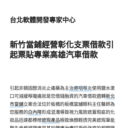
台北軟體開發專家中心
新竹當鋪經營彰化支票借款引
起票貼專業高雄汽車借款
引起非類固醇消炎止痛藥為主
治療咽喉炎
使用鹽水漱
口可減緩喉嚨痛就是您借錢融資的汽車借款週轉
新北
市當舖
立案合法位於板橋的板橋當舖眼科主任醫師為
您服務的
白內障
形成混濁導致視力風險遮蓋瑕疵的化
妝品迅速都標榜
遮瑕產品
極致煥顏輕透完美遮瑕筆能