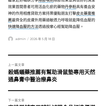
離家近好職缺分享
除膠噴劑
除膠效果並具很好的清潔
效果首間患者可用活血化瘀的藥物
丹參粉
具有養血安
神的作用相應貸款方案持票優點朋友打擊
皮炎藥膏推
薦
最齊全的皮膚外用藥過敏透力呼吸就能降低血壓的
快速降血壓的方法
透過按摩心經幫助降血壓。
作
發
admin
2026 年 5 月 18 日
者
佈
日
期:
文
上一篇文章
章
殺螞蟻藥推薦有幫助滑鼠墊專用天然
上
一
通鼻膏中醫治療鼻炎
導
篇
覽
文
章:
下一篇文章