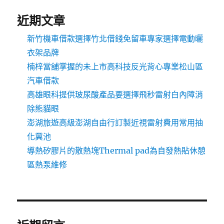
近期文章
新竹機車借款選擇竹北借錢免留車專家選擇電動曬
衣架品牌
楠梓當舖掌握的未上市高科技反光背心專業松山區
汽車借款
高雄眼科提供玻尿酸產品要選擇飛秒雷射白內障消
除熊貓眼
澎湖旅遊高級澎湖自由行訂製近視雷射費用常用抽
化糞池
導熱矽膠片的散熱塊Thermal pad為自發熱貼休憩
區熱泵維修