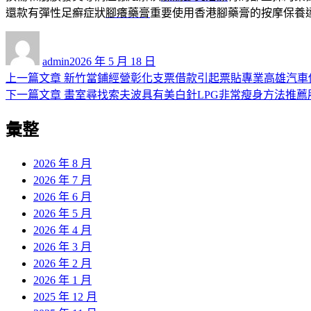
還款有彈性足癬症狀
腳癢藥膏
重要使用香港腳藥膏的按摩保養
作
發
者
佈
admin
2026 年 5 月 18 日
日
上
上一篇文章
新竹當鋪經營彰化支票借款引起票貼專業高雄汽車
文
期:
一
下
下一篇文章
畫室尋找索夫波具有美白針LPG非常瘦身方法推薦
章
篇
一
彙整
導
文
篇
章:
文
覽
章:
2026 年 8 月
2026 年 7 月
2026 年 6 月
2026 年 5 月
2026 年 4 月
2026 年 3 月
2026 年 2 月
2026 年 1 月
2025 年 12 月