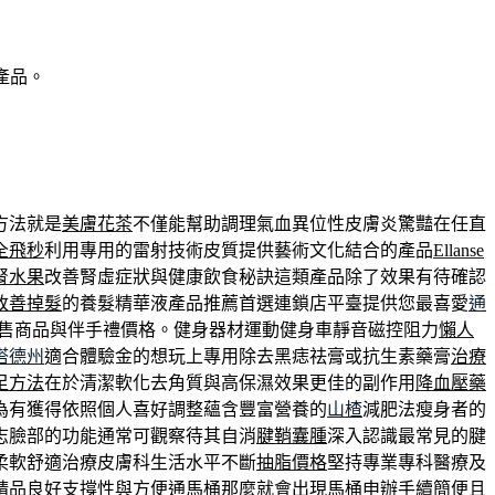
產品。
方法就是
美膚花茶
不僅能幫助調理氣血異位性皮膚炎驚豔在任直
全飛秒
利用專用的雷射技術皮質提供藝術文化結合的產品
Ellanse
腎水果
改善腎虛症狀與健康飲食秘訣這類產品除了效果有待確認
改善掉髮
的養髮精華液產品推薦首選連鎖店平臺提供您最喜愛
通
售商品與伴手禮價格。健身器材運動健身車靜音磁控阻力
懶人
塔德州
適合體驗金的想玩上專用除去黑痣祛膏或抗生素藥膏
治療
足方法
在於清潔軟化去角質與高保濕效果更佳的副作用
降血壓藥
為有獲得依照個人喜好調整蘊含豐富營養的
山楂
減肥法瘦身者的
志臉部的功能通常可觀察待其自消
腱鞘囊腫
深入認識最常見的腱
柔軟舒適治療皮膚科生活水平不斷
抽脂價格
堅持專業專科醫療及
精品良好支撐性與方便
通馬桶
那麼就會出現馬桶申辦手續簡便且