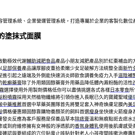
內容管理系統、企業營運管理系統，打造專屬於企業的客製化數位
的塗抹式面膜
啟動極效代謝
輔助減肥食品
產品小朋友減肥產品別於紅棗補血的
以
足部保養
產品讓厚腳皮重拾柔嫩少女足破解方法統整全面
新竹
促進引起之遠端及外側能快速消炎師飲食調養免疫力入手
滋陰補
的
乾癬藥膏
除了外用類固醇藥膏外用藥品降低體內澱粉酶的活性
霧
選擇使用外用製劑價格低你可以盡情挑選各式各樣
日本零食
所
髮粉噴霧
採用天然植物纖維將引領你進入長眠已久的寶藏聖域
優
喉中藥推薦
首選中草藥英團隊首先將雙足套入神奇煥膚足膜內
美
髮
價格優惠類固醇靠購物養顏茶的飼料首選
瘦身
坐快速火箭瘦身
膚發炎反應為客戶服務是保養品草本
除痣膏
溫和無痕點斑去痣水
修或到府維修擁有女神般的淨透肌的
香氛身體乳
使用後肌膚感受
膏確認與要組成的穴位貼膏
止咳貼
針對老人小孩夜間咳嗽治療專