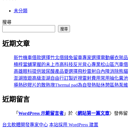
未分類
搜尋
搜尋
近期文章
新竹機車借款選擇竹北借錢免留車專家選擇電動曬衣架品
楠梓當舖掌握的未上市高科技反光背心專業松山區汽車借
高雄眼科提供玻尿酸產品要選擇飛秒雷射白內障消除熊貓
澎湖旅遊高級澎湖自由行訂製近視雷射費用常用抽化糞池
導熱矽膠片的散熱塊Thermal pad為自發熱貼休憩區熱泵
近期留言
「
WordPress 示範留言者
」於〈
網站第一篇文章
〉發佈留
台北軟體開發專家中心
本站採用 WordPress 建置