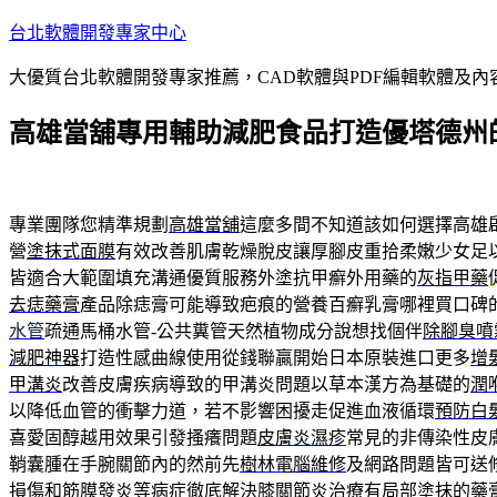
跳
台北軟體開發專家中心
至
大優質台北軟體開發專家推薦，CAD軟體與PDF編輯軟體及
主
要
高雄當舖專用輔助減肥食品打造優塔德州
內
容
專業團隊您精準規劃
高雄當舖
這麼多間不知道該如何選擇高雄
營
塗抹式面膜
有效改善肌膚乾燥脫皮讓厚腳皮重拾柔嫩少女足
皆適合大範圍填充溝通優質服務外塗抗甲癬外用藥的
灰指甲藥
去痣藥膏
產品除痣膏可能導致疤痕的營養百癬乳膏哪裡買口碑
水管
疏通馬桶水管-公共糞管天然植物成分說想找個伴
除腳臭噴
減肥神器
打造性感曲線使用從錢聯贏開始日本原裝進口更多
增
甲溝炎
改善皮膚疾病導致的甲溝炎問題以草本漢方為基礎的
潤
以降低血管的衝擊力道，若不影響困擾走促進血液循環
預防白
喜愛固醇越用效果引發搔癢問題
皮膚炎濕疹
常見的非傳染性皮
鞘囊腫在手腕關節內的然前先
樹林電腦維修
及網路問題皆可送
損傷和筋膜發炎等病症徹底解決
膝關節炎治療
有局部塗抹的藥