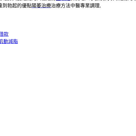
達到勃起的優點
陽萎治療
治療方法中醫專業調理,
借款
肌動減脂